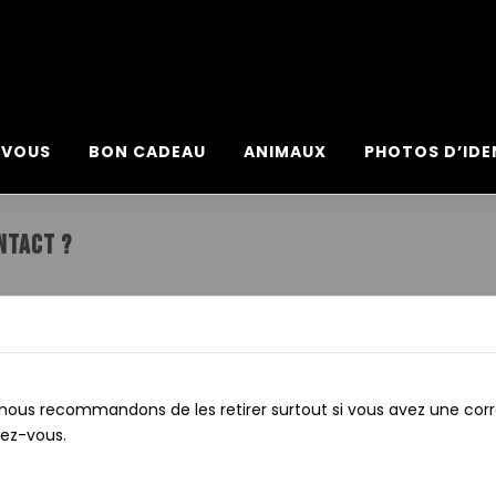
 août 2026, votre photo d’identité est à 10€ au lieu de 15€
-VOUS
BON CADEAU
ANIMAUX
PHOTOS D’IDE
NTACT ?
 nous recommandons de les retirer surtout si vous avez une correct
dez-vous.