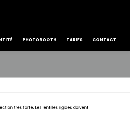
 !
PRENDRE RENDEZ-VOUS
NTITÉ
PHOTOBOOTH
TARIFS
CONTACT
ion très forte. Les lentilles rigides doivent