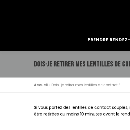
Aller
🏷️ Offre de lancement :
Jusqu’au 31
au
contenu
PRENDRE RENDEZ
DOIS-JE RETIRER MES LENTILLES DE CO
Accueil
»
Dois-je retirer mes lentilles de contact ?
Si vous portez des lentilles de contact souples,
être retirées au moins 10 minutes avant le ren